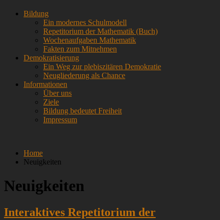
Skip
Menü
Bildung
to
Ein modernes Schulmodell
content
Repetitorium der Mathematik (Buch)
Wochenaufgaben Mathematik
Fakten zum Mitnehmen
Demokratisierung
Ein Weg zur plebiszitären Demokratie
Neugliederung als Chance
Informationen
Über uns
Ziele
Bildung bedeutet Freiheit
Impressum
Home
Neuigkeiten
Neuigkeiten
Interaktives Repetitorium der