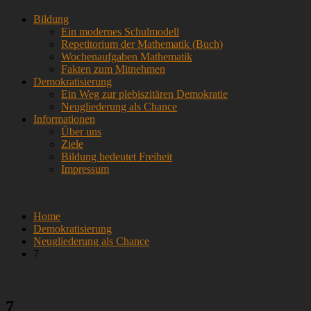
Skip
Menü
Bildung
to
Ein modernes Schulmodell
content
Repetitorium der Mathematik (Buch)
Wochenaufgaben Mathematik
Fakten zum Mitnehmen
Demokratisierung
Ein Weg zur plebiszitären Demokratie
Neugliederung als Chance
Informationen
Über uns
Ziele
Bildung bedeutet Freiheit
Impressum
Home
Demokratisierung
Neugliederung als Chance
7
7