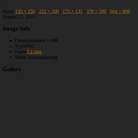
Sizes:
150 × 150
/
222 × 300
/
175 × 131
/
370 × 500
/
664 × 898
August 12, 2016
Image Info
Dimensions
664 × 898
Type
PNG
Name
7-1.png
Mime Type
image/png
Gallery