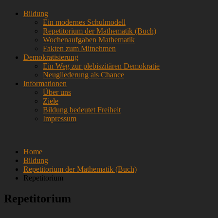
Skip
Menü
Bildung
to
Ein modernes Schulmodell
content
Repetitorium der Mathematik (Buch)
Wochenaufgaben Mathematik
Fakten zum Mitnehmen
Demokratisierung
Ein Weg zur plebiszitären Demokratie
Neugliederung als Chance
Informationen
Über uns
Ziele
Bildung bedeutet Freiheit
Impressum
Home
Bildung
Repetitorium der Mathematik (Buch)
Repetitorium
Repetitorium